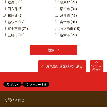
裾野市 (8)
駿東郡 (20)
田方郡 (5)
沼津市 (34)
榛原郡 (6)
袋井市 (13)
藤枝市 (17)
富士市 (46)
富士宮市 (21)
牧之原市 (10)
三島市 (18)
焼津市 (22)
検索
お取扱い店舗検索へ戻る
ページの
先頭へ
お問い合わせ