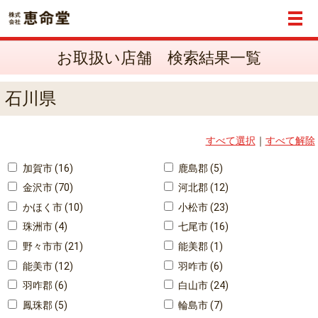
メ
お取扱い店舗 検索結果一覧
石川県
すべて選択
｜
すべて解除
加賀市 (16)
鹿島郡 (5)
金沢市 (70)
河北郡 (12)
かほく市 (10)
小松市 (23)
珠洲市 (4)
七尾市 (16)
野々市市 (21)
能美郡 (1)
能美市 (12)
羽咋市 (6)
羽咋郡 (6)
白山市 (24)
鳳珠郡 (5)
輪島市 (7)